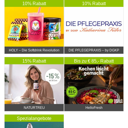
10% Rabatt
10% Rabatt
HOLY – Die Softdrink Revolution
DIE PFLEGEPRAXIS – by DGKP
Katharina Fister
15% Rabatt
Bis zu € 85,- Rabatt
NATURTREU
HelloFresh
Spezialangebote