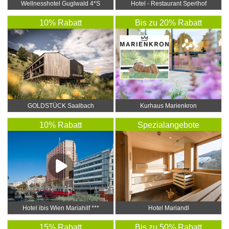
Wellnesshotel Guglwald 4*S
Hotel - Restaurant Sperlhof
10% Rabatt
Bis zu 20% Rabatt
GOLDSTÜCK Saalbach
Kurhaus Marienkron
10% Rabatt
Spezialangebote
Hotel ibis Wien Mariahilf ***
Hotel Mariandl
15% Rabatt
Bis zu 50% Rabatt