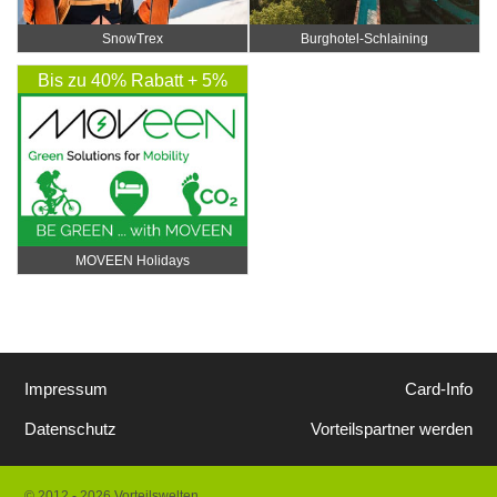
SnowTrex
Burghotel-Schlaining
Bis zu 40% Rabatt + 5%
Rabatt Extra
MOVEEN Holidays
Impressum
Card-Info
Datenschutz
Vorteilspartner werden
© 2012 - 2026 Vorteilswelten