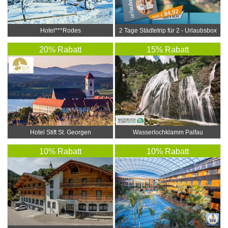
Hotel***Rodes
2 Tage Städtetrip für 2 - Urlaubsbox
20% Rabatt
15% Rabatt
Hotel Stift St. Georgen
Wasserlochklamm Palfau
10% Rabatt
10% Rabatt