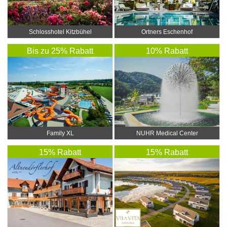
Ortners Eschenhof
Schlosshotel Kitzbühel
Bis zu 25% Rabatt
10% Rabatt
Family XL
NUHR Medical Center
15% Rabatt
15% Rabatt