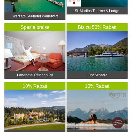
St. Martins Therme & Lodge
Werzers Seehotel Wallerwirt
Spezialpreise
Bis zu 50% Rabatt
Landhotel Reitingblick
Fünf Schätze
10% Rabatt
10% Rabatt