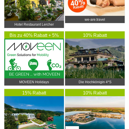
we-are.travel
Hotel Restaurant Lercher
Bis zu 40% Rabatt + 5%
10% Rabatt
Rabatt Extra
MOVEEN Holidays
Die Hochkönigin 4*S
15% Rabatt
10% Rabatt