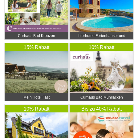
Curhaus Bad Kreuzen
Interhome Ferienhäuser und
Wohnungen
15% Rabatt
10% Rabatt
Mein Hotel Fast
Curhaus Bad Mühllacken
10% Rabatt
Bis zu 40% Rabatt