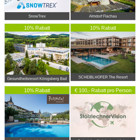
SnowTrex
Almdorf Flachau
10% Rabatt
10% Rabatt
SCHEIBLHOFER The Resort
Gesundheitsresort Königsberg Bad
Schönau****
10% Rabatt
€ 100,- Rabatt pro Person