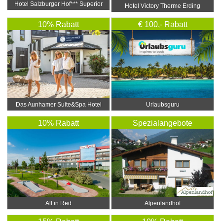
Hotel Salzburger Hof*** Superior
Hotel Victory Therme Erding
10% Rabatt
€ 100,- Rabatt
Das Aunhamer Suite&Spa Hotel
Urlaubsguru
10% Rabatt
Spezialangebote
All in Red
Alpenlandhof