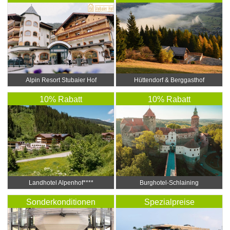
Alpin Resort Stubaier Hof
Hüttendorf & Berggasthof
Schlögelberger
10% Rabatt
10% Rabatt
Landhotel Alpenhof****
Burghotel-Schlaining
Sonderkonditionen
Spezialpreise