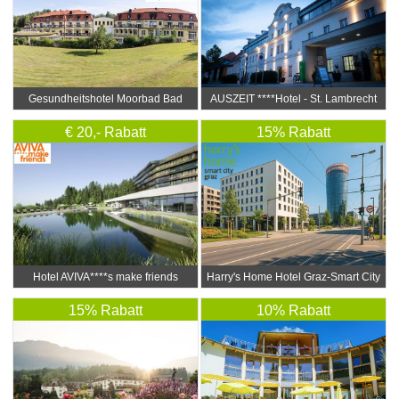
Gesundheitshotel Moorbad Bad
AUSZEIT ****Hotel - St. Lambrecht
Großpertholz
€ 20,- Rabatt
15% Rabatt
Hotel AVIVA****s make friends
Harry's Home Hotel Graz-Smart City
15% Rabatt
10% Rabatt