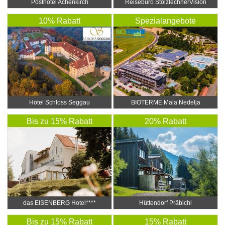
Posthotel Achenkirch
Reisebüro StolzlechnerVision
10% Rabatt
Spezialangebote
Hotel Schloss Seggau
BIOTERME Mala Nedelja
Bis zu 15% Rabatt
20% Rabatt
das EISENBERG Hotel****
Hüttendorf Präbichl
Bis zu 15% Rabatt
15% Rabatt