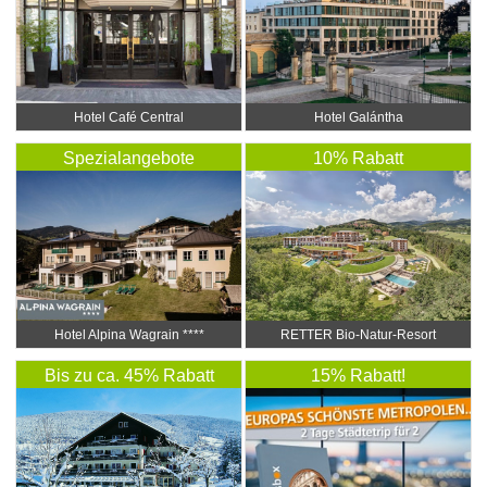
Hotel Café Central
Hotel Galántha
Spezialangebote
10% Rabatt
Hotel Alpina Wagrain ****
RETTER Bio-Natur-Resort
4*Superior
Bis zu ca. 45% Rabatt
15% Rabatt!