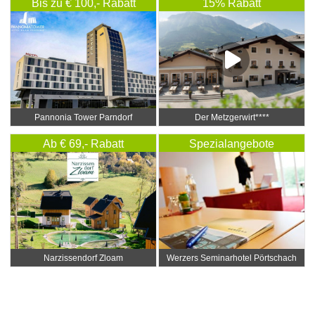
Bis zu € 100,- Rabatt
15% Rabatt
Pannonia Tower Parndorf
Der Metzgerwirt****
Ab € 69,- Rabatt
Spezialangebote
Narzissendorf Zloam
Werzers Seminarhotel Pörtschach
4* s