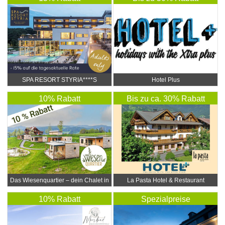
SPA RESORT STYRIA****S
Hotel Plus
10% Rabatt
Bis zu ca. 30% Rabatt
Das Wiesenquartier – dein Chalet in
La Pasta Hotel & Restaurant
der Steiermark
10% Rabatt
Spezialpreise