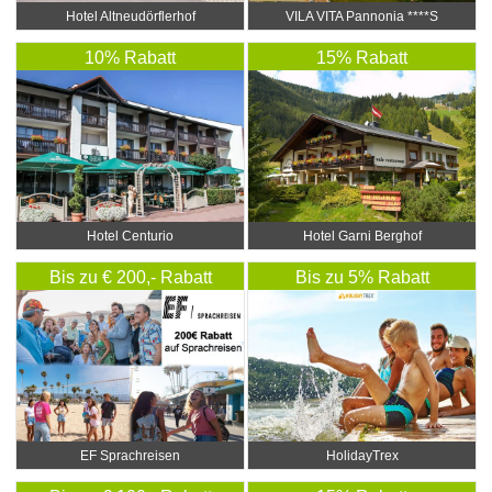
Hotel Altneudörflerhof
VILA VITA Pannonia ****S
10% Rabatt
15% Rabatt
Hotel Centurio
Hotel Garni Berghof
Bis zu € 200,- Rabatt
Bis zu 5% Rabatt
EF Sprachreisen
HolidayTrex