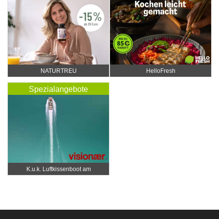
NATURTREU
HelloFresh
Spezialangebote
K.u.k. Luftkissenboot am
Wörthersee