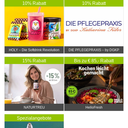
10% Rabatt
10% Rabatt
HOLY – Die Softdrink Revolution
DIE PFLEGEPRAXIS – by DGKP
Katharina Fister
15% Rabatt
Bis zu € 85,- Rabatt
NATURTREU
HelloFresh
Spezialangebote