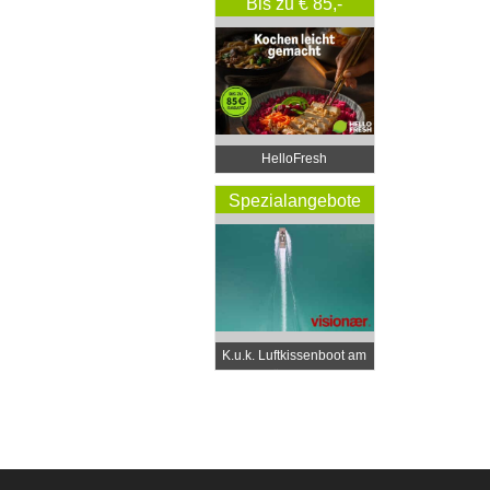
Bis zu € 85,-
Rabatt
HelloFresh
Spezialangebote
K.u.k. Luftkissenboot am
Wörthersee