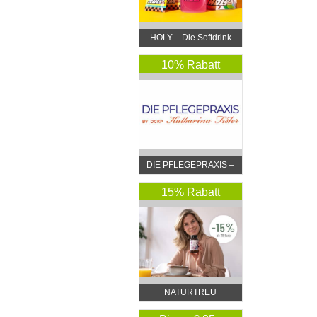
HOLY – Die Softdrink
Revolution
10% Rabatt
DIE PFLEGEPRAXIS –
by DGKP Katharina
Fister
15% Rabatt
NATURTREU