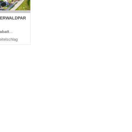
ERWALDPAR
batt...
itelschlag