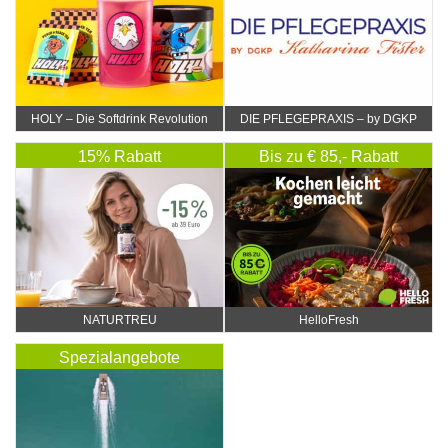
HOLY – Die Softdrink Revolution
DIE PFLEGEPRAXIS – by DGKP
Katharina Fister
15% Rabatt
Bis zu € 85,- Rabatt
NATURTREU
HelloFresh
Spezialangebote