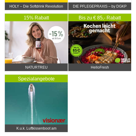
HOLY – Die Softdrink Revolution
DIE PFLEGEPRAXIS – by DGKP
Katharina Fister
15% Rabatt
Bis zu € 85,- Rabatt
NATURTREU
HelloFresh
Spezialangebote
K.u.k. Luftkissenboot am
Wörthersee