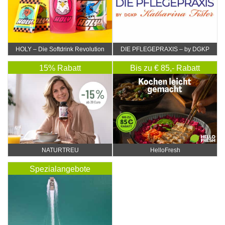
HOLY – Die Softdrink Revolution
DIE PFLEGEPRAXIS – by DGKP
Katharina Fister
15% Rabatt
Bis zu € 85,- Rabatt
NATURTREU
HelloFresh
Spezialangebote