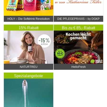
HOLY – Die Softdrink Revolution
DIE PFLEGEPRAXIS – by DGKP
Katharina Fister
15% Rabatt
Bis zu € 85,- Rabatt
NATURTREU
HelloFresh
Spezialangebote