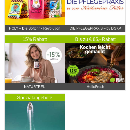
HOLY – Die Softdrink Revolution
DIE PFLEGEPRAXIS – by DGKP
Katharina Fister
15% Rabatt
Bis zu € 85,- Rabatt
NATURTREU
HelloFresh
Spezialangebote