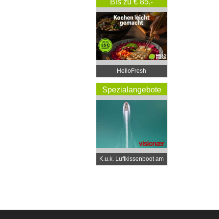
Bis zu € 85,-
Rabatt
HelloFresh
Spezialangebote
K.u.k. Luftkissenboot am
Wörthersee