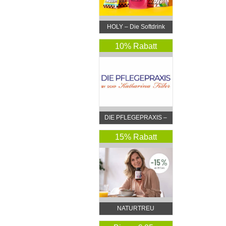
HOLY – Die Softdrink
Revolution
10% Rabatt
DIE PFLEGEPRAXIS –
by DGKP Katharina
Fister
15% Rabatt
NATURTREU