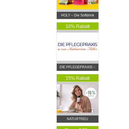
HOLY – Die Softdrink
Revolution
10% Rabatt
DIE PFLEGEPRAXIS –
by DGKP Katharina
Fister
15% Rabatt
NATURTREU