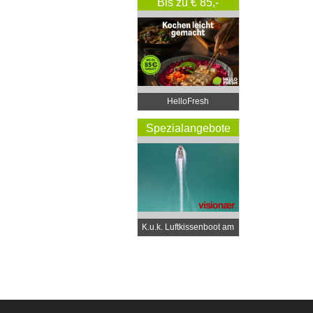
Bis zu € 85,-
Rabatt
HelloFresh
Spezialangebote
K.u.k. Luftkissenboot am
Wörthersee