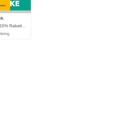
th
 15% Rabatt...
ebring