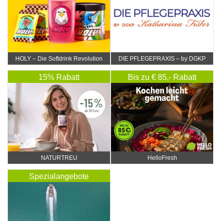
HOLY – Die Softdrink Revolution
DIE PFLEGEPRAXIS – by DGKP
Katharina Fister
15% Rabatt
Bis zu € 85,- Rabatt
NATURTREU
HelloFresh
Spezialangebote