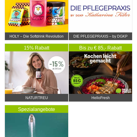
HOLY – Die Softdrink Revolution
DIE PFLEGEPRAXIS – by DGKP
Katharina Fister
15% Rabatt
Bis zu € 85,- Rabatt
NATURTREU
HelloFresh
Spezialangebote