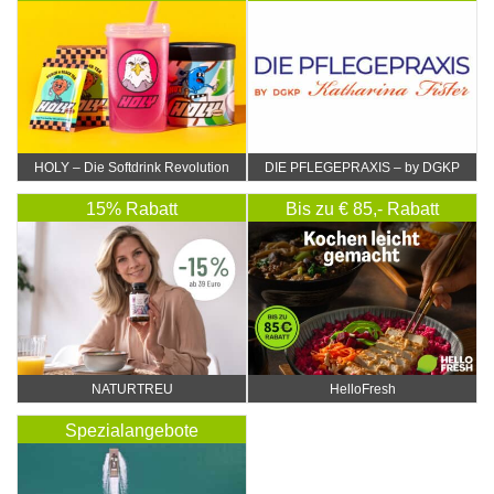
HOLY – Die Softdrink Revolution
DIE PFLEGEPRAXIS – by DGKP
Katharina Fister
15% Rabatt
Bis zu € 85,- Rabatt
NATURTREU
HelloFresh
Spezialangebote