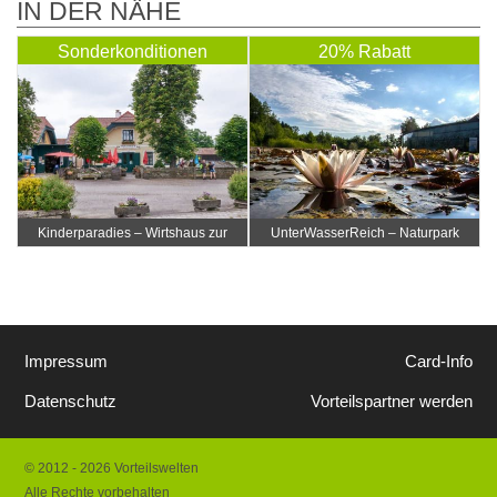
IN DER NÄHE
Sonderkonditionen
20% Rabatt
Kinderparadies – Wirtshaus zur
UnterWasserReich – Naturpark
Minidampfbahn
Hochmoor
Impressum
Card-Info
Datenschutz
Vorteilspartner werden
© 2012 - 2026 Vorteilswelten
Alle Rechte vorbehalten