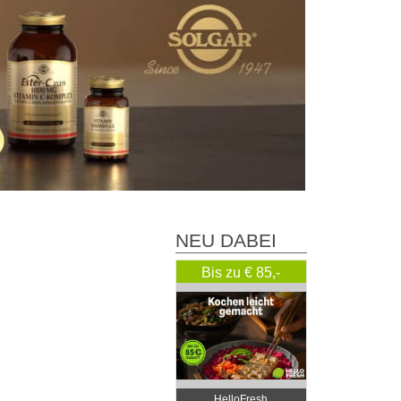
NEU DABEI
Bis zu € 85,-
Rabatt
HelloFresh