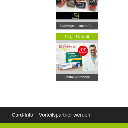
Ludwegs – zuckerfrei
leben
€ 6,- Rabatt
Online‑Apotheke
Card-Info
Vorteilspartner werden