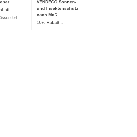
eper
VENDECO Sonnen-
und Insektenschutz
batt...
nach Maß
össendorf
10% Rabatt...