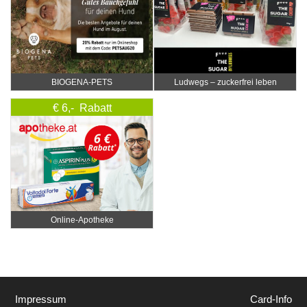
BIOGENA-PETS
Ludwegs – zuckerfrei leben
€ 6,- Rabatt
Online‑Apotheke
Impressum
Card-Info