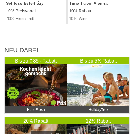
Schloss Esterházy
Time Travel Vienna
10% Preisvorteil...
10% Rabatt...
7000 Eisenstadt
1010 Wien
NEU DABEI
Bis zu € 85,- Rabatt
Bis zu 5% Rabatt
HelloFresh
HolidayTrex
20% Rabatt
12% Rabatt