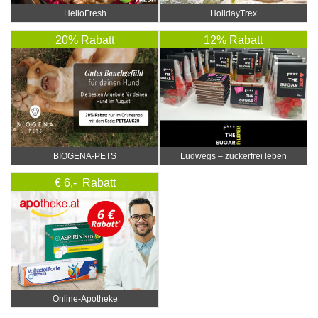
HelloFresh
HolidayTrex
20% Rabatt
12% Rabatt
BIOGENA-PETS
Ludwegs – zuckerfrei leben
€ 6,- Rabatt
Online‑Apotheke