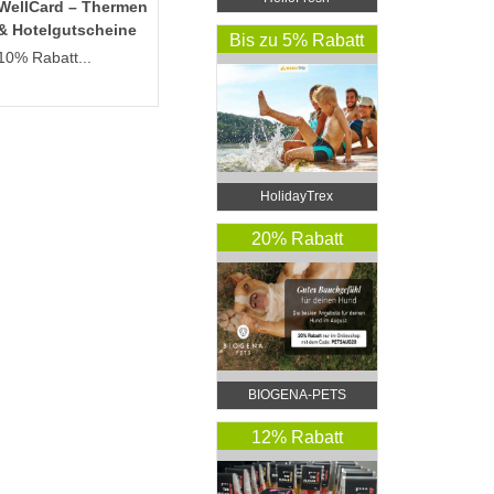
WellCard – Thermen
& Hotelgutscheine
Bis zu 5% Rabatt
10% Rabatt...
HolidayTrex
20% Rabatt
BIOGENA-PETS
12% Rabatt