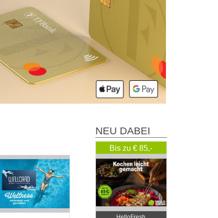
NEU DABEI
Bis zu € 85,-
Rabatt
HelloFresh