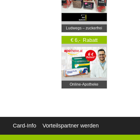
Ludwegs – zuckerfrei
leben
€ 6,- Rabatt
Online‑Apotheke
Card-Info
Vorteilspartner werden