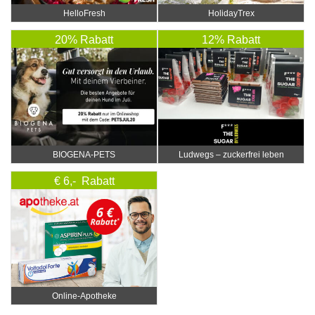
HelloFresh
HolidayTrex
20% Rabatt
12% Rabatt
BIOGENA-PETS
Ludwegs – zuckerfrei leben
€ 6,- Rabatt
Online‑Apotheke