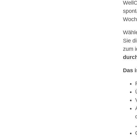
WellC
spont
Woche
Wähle
Sie d
zum i
durc
Das i