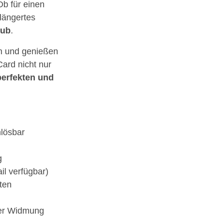
Ob für einen
längertes
aub
.
n und genießen
ard nicht nur
perfekten und
nlösbar
g
il verfügbar)
ten
her Widmung