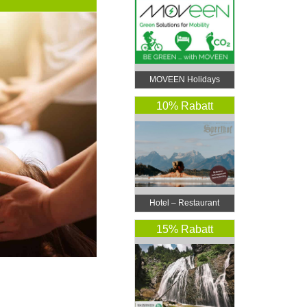
MOVEEN Holidays
10% Rabatt
Hotel – Restaurant
Sperlhof
15% Rabatt