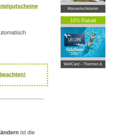
telgutscheine
Wasserlochklamm
Palfau
10% Rabatt
automatisch
WellCard – Thermen &
Hotelgutscheine
 beachten!
Ländern
ist die