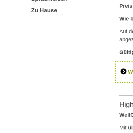
Preis
Zu Hause
Wie 
Auf 
abge
Gülti
W
High
Well
Mit
ü