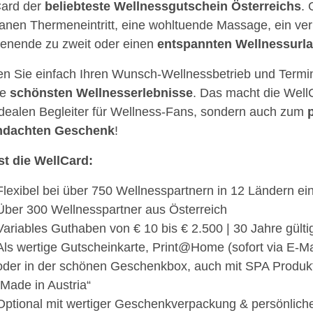
ard der
beliebteste Wellnessgutschein Österreichs
. 
anen Thermeneintritt, eine wohltuende Massage, ein ver
nende zu zweit oder einen
entspannten Wellnessurl
n Sie einfach Ihren Wunsch-Wellnessbetrieb und Termi
ie
schönsten Wellnesserlebnisse
. Das macht die WellC
dealen Begleiter für Wellness-Fans, sondern auch zum
hdachten Geschenk
!
st die WellCard:
Flexibel bei über 750 Wellnesspartnern in 12 Ländern ei
Über 300 Wellnesspartner aus Österreich
Variables Guthaben von € 10 bis € 2.500 | 30 Jahre gülti
Als wertige Gutscheinkarte, Print@Home (sofort via E-Ma
oder in der schönen Geschenkbox, auch mit SPA Produk
„Made in Austria“
Optional mit wertiger Geschenkverpackung & persönlic