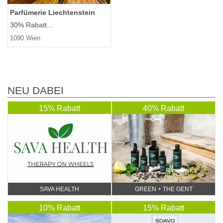
Parfümerie Liechtenstein
30% Rabatt...
1090 Wien
NEU DABEI
15% Rabatt
40% Rabatt
SAVA HEALTH
GREEN + THE GENT
10% Rabatt
15% Rabatt