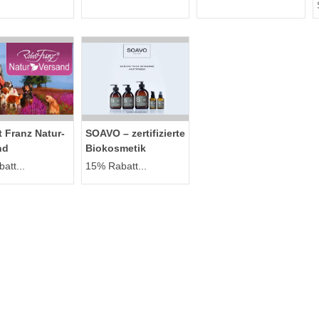
 Franz Natur-
SOAVO – zertifizierte
nd
Biokosmetik
att...
15% Rabatt...