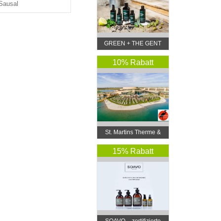
Sausal
GREEN + THE GENT
10% Rabatt
St. Martins Therme &
Lodge
15% Rabatt
SOAVO – zertifizierte