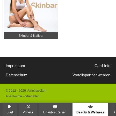
Skinbar & Nailbar
Impressum
Card-Info
Datenschutz
Vorteilspartner werden
© 2012 - 2026 Vorteilswelten
Alle Rechte vorbehalten
Start
Vorteile
Urlaub & Reisen
Beauty & Wellness
G