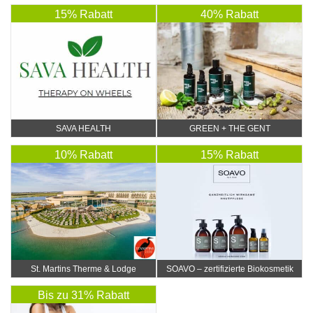
15% Rabatt
40% Rabatt
SAVA HEALTH
GREEN + THE GENT
10% Rabatt
15% Rabatt
St. Martins Therme & Lodge
SOAVO – zertifizierte Biokosmetik
Bis zu 31% Rabatt