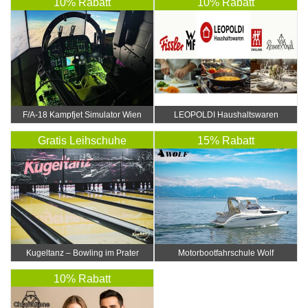
10% Rabatt
10% Rabatt
F/A-18 Kampfjet Simulator Wien
LEOPOLDI Haushaltswaren
Gratis Leihschuhe
15% Rabatt
Kugeltanz – Bowling im Prater
Motorbootfahrschule Wolf
10% Rabatt