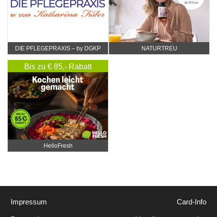
DIE PFLEGEPRAXIS – by DGKP
NATURTREU
Katharina Fister
Bis zu € 85,- Rabatt
HelloFresh
Impressum
Card-Info