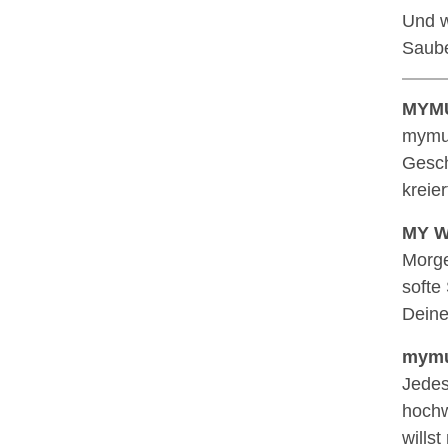
Und w
Saube
MYMU
mymue
Gesch
kreie
MY W
Morge
softe
Deine
mymue
Jedes
hochw
wills