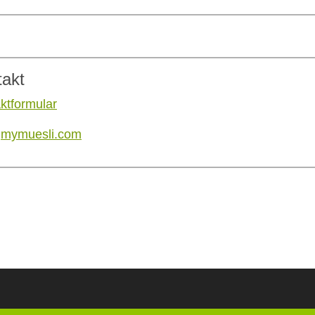
takt
ktformular
:
mymuesli.com