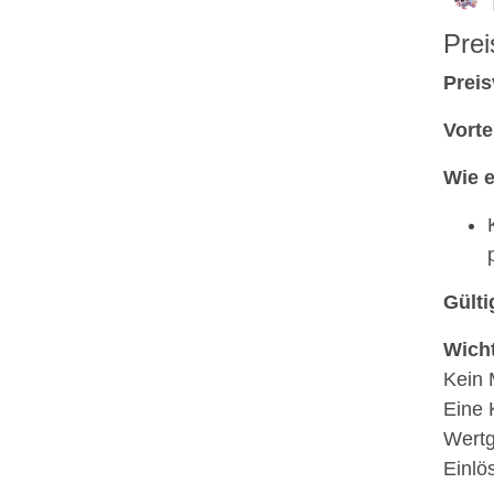
Prei
Preis
Vorte
Wie e
Gülti
Wicht
Kein 
Eine 
Wert
Einlö