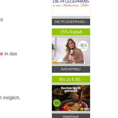
nt
DIE PFLEGEPRAXIS –
by DGKP Katharina
Fister
15% Rabatt
de
in das
NATURTREU
Bis zu € 85,-
Rabatt
t möglich.
HelloFresh