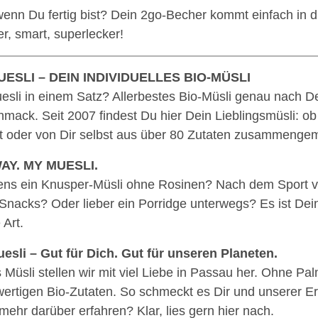
enn Du fertig bist? Dein 2go-Becher kommt einfach in 
r, smart, superlecker!
ESLI – DEIN INDIVIDUELLES BIO-MÜSLI
sli in einem Satz? Allerbestes Bio-Müsli genau nach 
mack. Seit 2007 findest Du hier Dein Lieblingsmüsli: ob
rt oder von Dir selbst aus über 80 Zutaten zusammengem
AY. MY MUESLI.
ns ein Knusper-Müsli ohne Rosinen? Nach dem Sport vi
 Snacks? Oder lieber ein Porridge unterwegs? Es ist Dei
 Art.
sli – Gut für Dich. Gut für unseren Planeten.
 Müsli stellen wir mit viel Liebe in Passau her. Ohne Pal
ertigen Bio-Zutaten. So schmeckt es Dir und unserer E
t mehr darüber erfahren? Klar, lies gern hier nach.