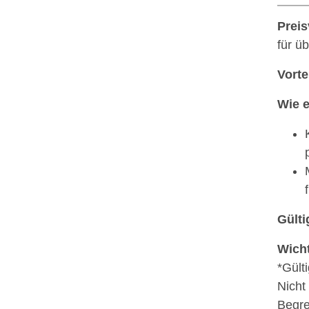
Preis
für ü
Vorte
Wie e
Gülti
Wicht
*Gült
Nicht
Begre