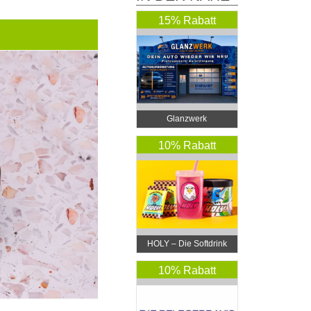
15% Rabatt
Glanzwerk
Autoreinigung
10% Rabatt
HOLY – Die Softdrink
Revolution
10% Rabatt