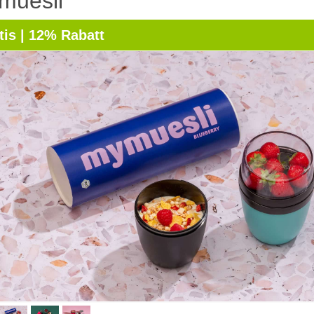
muesli
tis | 12% Rabatt