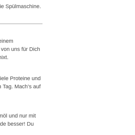
die Spülmaschine.
Deinem
 von uns für Dich
ixt.
ele Proteine und
n Tag. Mach’s auf
möl und nur mit
rde besser! Du