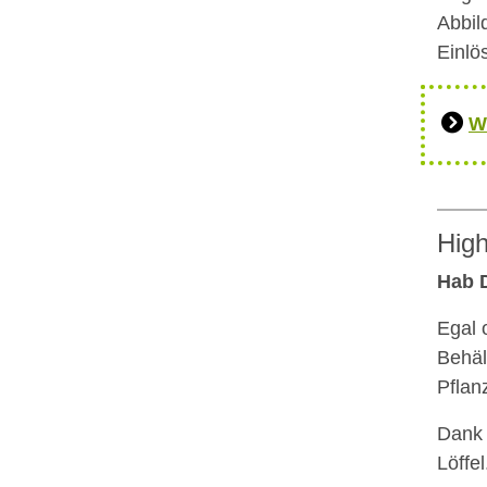
Abbil
Einlö
W
High
Hab D
Egal 
Behäl
Pflan
Dank 
Löffel