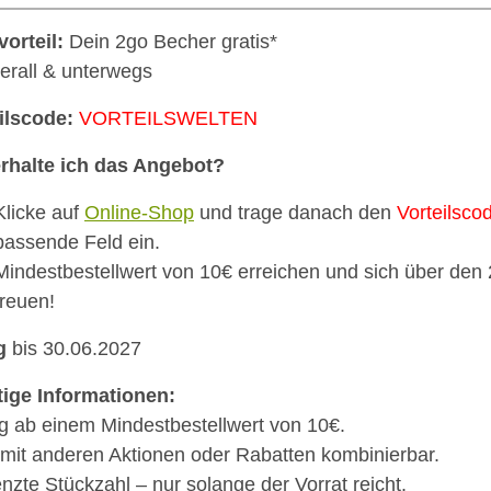
vorteil:
Dein 2go Becher gratis*
berall & unterwegs
ilscode:
VORTEILSWELTEN
rhalte ich das Angebot?
Klicke auf
Online-Shop
und trage danach den
Vorteilsco
passende Feld ein.
Mindestbestellwert von 10€ erreichen und sich über den
freuen!
g
bis 30.06.2027
ige Informationen:
ig ab einem Mindestbestellwert von 10€.
 mit anderen Aktionen oder Rabatten kombinierbar.
nzte Stückzahl – nur solange der Vorrat reicht.