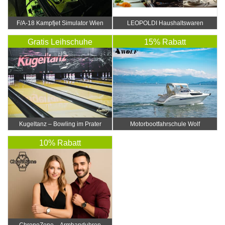
F/A-18 Kampfjet Simulator Wien
LEOPOLDI Haushaltswaren
Gratis Leihschuhe
15% Rabatt
Kugeltanz – Bowling im Prater
Motorbootfahrschule Wolf
10% Rabatt
ChronoZone – Armbanduhren