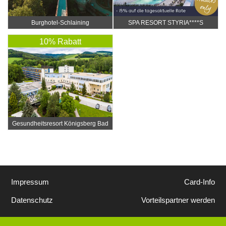
Burghotel-Schlaining
SPA RESORT STYRIA****S
10% Rabatt
Gesundheitsresort Königsberg Bad
Schönau****
Impressum
Card-Info
Datenschutz
Vorteilspartner werden