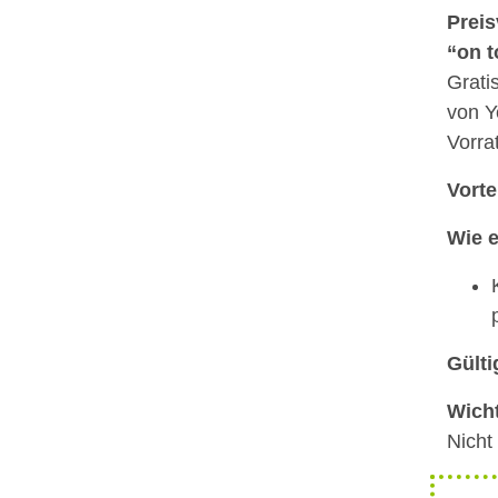
Preis
“on t
Grati
von Y
Vorrat
Vorte
Wie e
Gülti
Wicht
Nicht