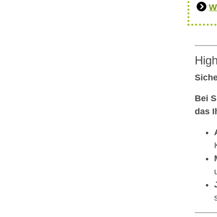
W
High
Siche
Bei S
das I