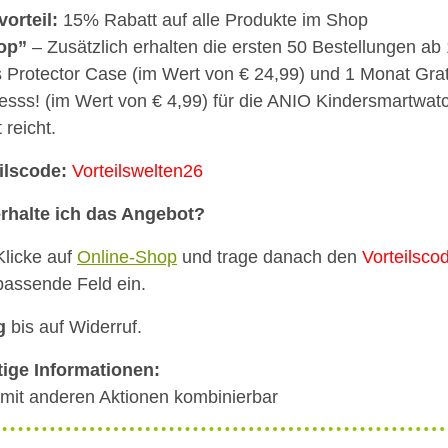
vorteil:
15% Rabatt auf alle Produkte im Shop
op”
– Zusätzlich erhalten die ersten 50 Bestellungen ab
s Protector Case (im Wert von € 24,99) und 1 Monat Gr
esss! (im Wert von € 4,99) für die ANIO Kindersmartwat
 reicht.
ilscode:
Vorteilswelten26
rhalte ich das Angebot?
Klicke auf
Online-Shop
und trage danach den
Vorteilsco
passende Feld ein.
g
bis auf Widerruf.
ige Informationen:
 mit anderen Aktionen kombinierbar