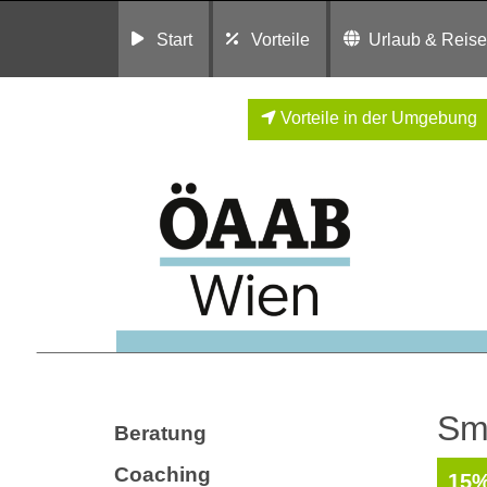
Start
Vorteile
Urlaub & Reis
Vorteile in der Umgebung
Sm
Beratung
Coaching
15%