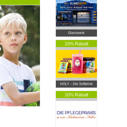
Glanzwerk
Autoreinigung
10% Rabatt
HOLY – Die Softdrink
Revolution
10% Rabatt