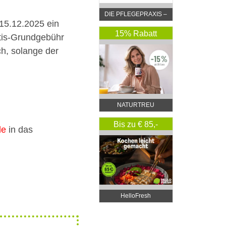
DIE PFLEGEPRAXIS –
 15.12.2025 ein
by DGKP Katharina
Fister
15% Rabatt
atis-Grundgebühr
ch, solange der
NATURTREU
Bis zu € 85,-
de
in das
Rabatt
HelloFresh