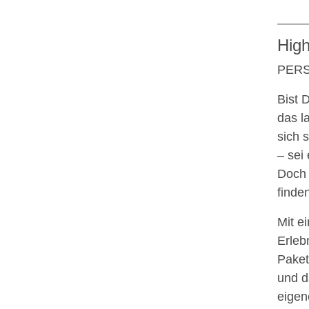
High
PERS
Bist 
das l
sich 
– sei
Doch 
finde
Mit e
Erleb
Paket
und d
eigen