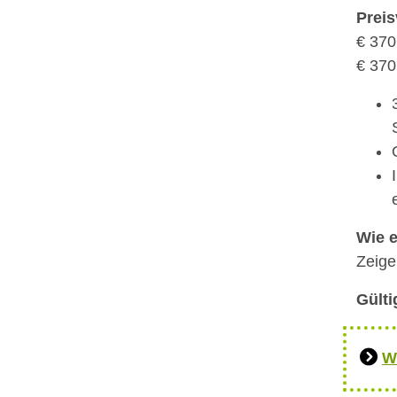
Preis
€ 370
€ 370
Wie e
Zeige
Gülti
W