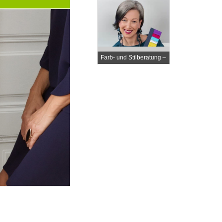
Farb- und Stilberatung –
Elli Steiner