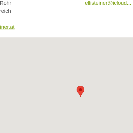
 Rohr
ellisteiner@icloud...
reich
einer.at