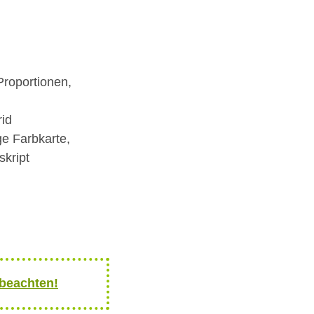
Proportionen,
rid
ge Farbkarte,
skript
 beachten!