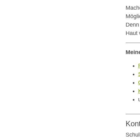
Mache
Mögli
Denn 
Haut 
Mein
Kon
Schul