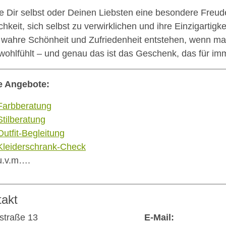
 Dir selbst oder Deinen Liebsten eine besondere Freud
chkeit, sich selbst zu verwirklichen und ihre Einzigartigk
wahre Schönheit und Zufriedenheit entstehen, wenn man
wohlfühlt – und genau das ist das Geschenk, das für imm
e Angebote:
Farbberatung
Stilberatung
Outfit-Begleitung
Kleiderschrank-Check
u.v.m….
takt
straße 13
E-Mail: