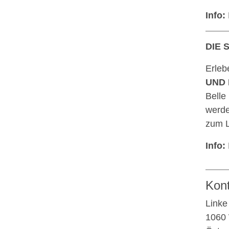
Info:
DIE 
Erleb
UND 
Belle
werde
zum L
Info:
Kon
Linke
1060