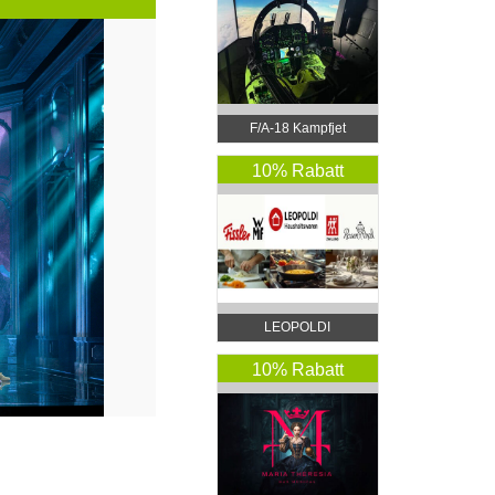
F/A-18 Kampfjet
Simulator Wien
10% Rabatt
LEOPOLDI
Haushaltswaren
10% Rabatt