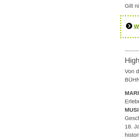
Gilt 
W
High
Von d
BÜHNE
MARI
Erleb
MUS
Gesch
18. J
histo