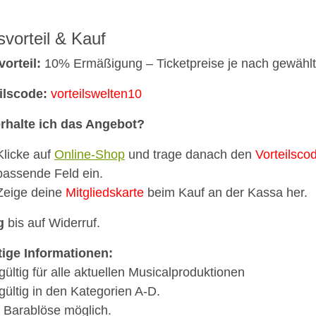
svorteil & Kauf
vorteil:
10% Ermäßigung – Ticketpreise je nach gewähl
ilscode:
vorteilswelten10
rhalte ich das Angebot?
Klicke auf
Online-Shop
und trage danach den
Vorteilsco
passende Feld ein.
Zeige deine
Mitgliedskarte
beim Kauf an der Kassa her.
g
bis auf Widerruf.
ige Informationen:
ültig für alle aktuellen Musicalproduktionen
ültig in den Kategorien A-D.
 Barablöse möglich.