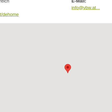
reich
E-Mail:
info@vbw.at...
at/dehome