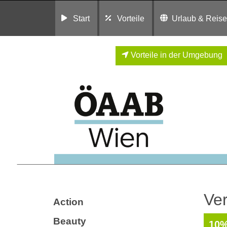
Start
Vorteile
Urlaub & Reis
Vorteile in der Umgebung
Ve
Action
Beauty
10%