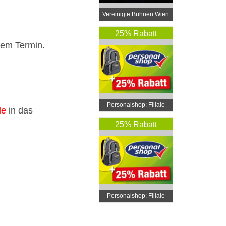
Vereinigte Bühnen Wien
25% Rabatt
tem Termin.
Personalshop: Filiale
de
in das
Vösendorf
25% Rabatt
Personalshop: Filiale
Wien