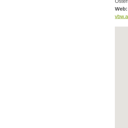
Öster
Web:
vbw.