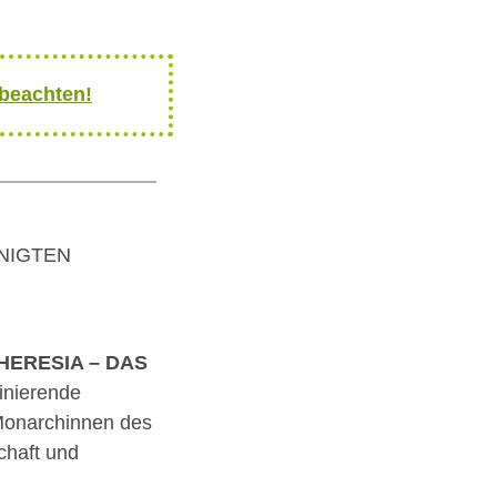
 beachten!
INIGTEN
HERESIA – DAS
inierende
 Monarchinnen des
chaft und