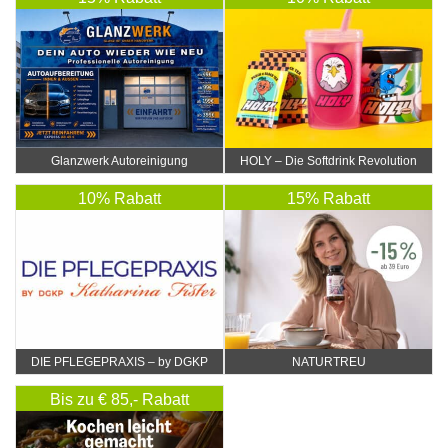
Glanzwerk Autoreinigung
HOLY – Die Softdrink Revolution
10% Rabatt
15% Rabatt
DIE PFLEGEPRAXIS – by DGKP
NATURTREU
Katharina Fister
Bis zu € 85,- Rabatt