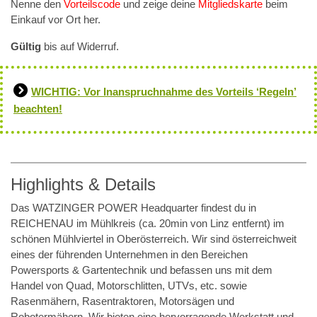
Nenne den
Vorteilscode
und zeige deine
Mitgliedskarte
beim
Einkauf vor Ort her.
Gültig
bis auf Widerruf.
WICHTIG: Vor Inanspruchnahme des Vorteils ‘Regeln’
beachten!
Highlights & Details
Das WATZINGER POWER Headquarter findest du in
REICHENAU im Mühlkreis (ca. 20min von Linz entfernt) im
schönen Mühlviertel in Oberösterreich. Wir sind österreichweit
eines der führenden Unternehmen in den Bereichen
Powersports & Gartentechnik und befassen uns mit dem
Handel von Quad, Motorschlitten, UTVs, etc. sowie
Rasenmähern, Rasentraktoren, Motorsägen und
Robotermähern. Wir bieten eine hervorragende Werkstatt und